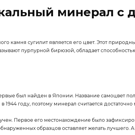
кальный минерал с 
го камня сугилит является его цвет. Этот природн
называют пурпурной бирюзой, обладает способность
вые был найден в Японии. Название самоцвет пол
 в 1944 году, поэтому минерал считается достаточно
зучен. Первое его местонахождение было зафиксиро
о обнаруженных образцов оставляет желать лучшего