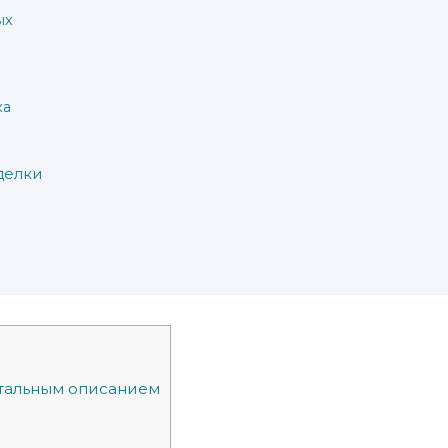
ых
ка
делки
етальным описанием