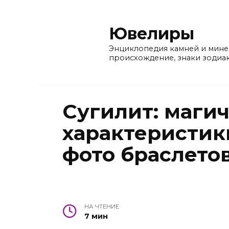
Перейти
к
Ювелиры
содержанию
Энциклопедия камней и минер
происхождение, знаки зодиак
Сугилит: магич
характеристики
фото браслетов
НА ЧТЕНИЕ
7 мин