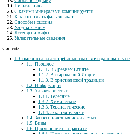
Согласно зодиаку
По названию
С какими минералами комбинируется
Как распознать фальсификат
Способы ношения
Уход за камнем
Легенды и мифы
Увлекательные сведения
Contents
1.
Соколиный или ястребиный глаз: все о данном камне
1.1.
Прошлое
1.1.1.
В Древнем Египте
1.1.2.
В стародавней Индии
1.1.3.
В христианской традиции
1.2.
Информация
1.3.
Характеристики
1.3.1.
Телесные
1.3.2.
Химические
1.3.3.
Терапевтические
1.3.4.
Заклинательные
1.4.
Запасы полезных ископаемых
1.5.
Виды
1.6.
Применение на практике
1.6.1.
Изготовление ювелирных изделий