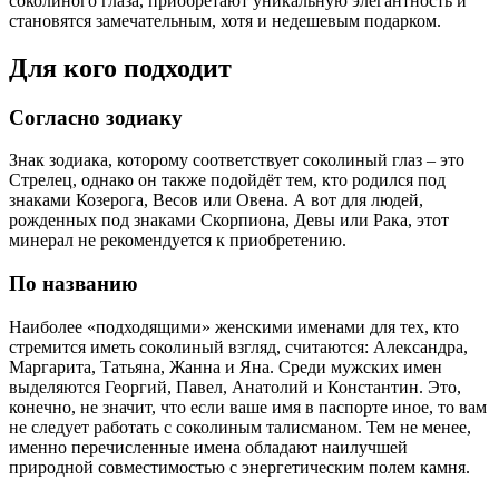
соколиного глаза, приобретают уникальную элегантность и
становятся замечательным, хотя и недешевым подарком.
Для кого подходит
Согласно зодиаку
Знак зодиака, которому соответствует соколиный глаз – это
Стрелец, однако он также подойдёт тем, кто родился под
знаками Козерога, Весов или Овена. А вот для людей,
рожденных под знаками Скорпиона, Девы или Рака, этот
минерал не рекомендуется к приобретению.
По названию
Наиболее «подходящими» женскими именами для тех, кто
стремится иметь соколиный взгляд, считаются: Александра,
Маргарита, Татьяна, Жанна и Яна. Среди мужских имен
выделяются Георгий, Павел, Анатолий и Константин. Это,
конечно, не значит, что если ваше имя в паспорте иное, то вам
не следует работать с соколиным талисманом. Тем не менее,
именно перечисленные имена обладают наилучшей
природной совместимостью с энергетическим полем камня.