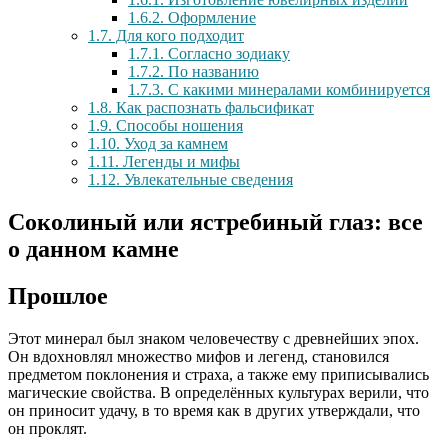
1.6.2.
Оформление
1.7.
Для кого подходит
1.7.1.
Согласно зодиаку
1.7.2.
По названию
1.7.3.
С какими минералами комбинируется
1.8.
Как распознать фальсификат
1.9.
Способы ношения
1.10.
Уход за камнем
1.11.
Легенды и мифы
1.12.
Увлекательные сведения
Соколиный или ястребиный глаз: все
о данном камне
Прошлое
Этот минерал был знаком человечеству с древнейших эпох.
Он вдохновлял множество мифов и легенд, становился
предметом поклонения и страха, а также ему приписывались
магические свойства. В определённых культурах верили, что
он приносит удачу, в то время как в других утверждали, что
он проклят.