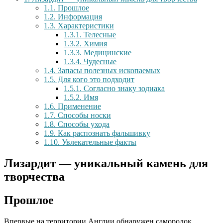
1.1.
Прошлое
1.2.
Информация
1.3.
Характеристики
1.3.1.
Телесные
1.3.2.
Химия
1.3.3.
Медицинские
1.3.4.
Чудесные
1.4.
Запасы полезных ископаемых
1.5.
Для кого это подходит
1.5.1.
Согласно знаку зодиака
1.5.2.
Имя
1.6.
Применение
1.7.
Способы носки
1.8.
Способы ухода
1.9.
Как распознать фальшивку
1.10.
Увлекательные факты
Лизардит — уникальный камень для
творчества
Прошлое
Впервые на территории Англии обнаружен самородок.