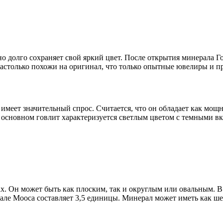
но долго сохраняет свой яркий цвет. После открытия минерала Г
 настолько похожи на оригинал, что только опытные ювелиры и п
й имеет значительный спрос. Считается, что он обладает как м
В основном говлит характеризуется светлым цветом с темными в
х. Он может быть как плоским, так и округлым или овальным. В
ле Мооса составляет 3,5 единицы. Минерал может иметь как шел