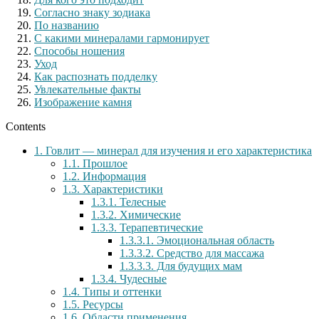
Согласно знаку зодиака
По названию
С какими минералами гармонирует
Способы ношения
Уход
Как распознать подделку
Увлекательные факты
Изображение камня
Contents
1.
Говлит — минерал для изучения и его характеристика
1.1.
Прошлое
1.2.
Информация
1.3.
Характеристики
1.3.1.
Телесные
1.3.2.
Химические
1.3.3.
Терапевтические
1.3.3.1.
Эмоциональная область
1.3.3.2.
Средство для массажа
1.3.3.3.
Для будущих мам
1.3.4.
Чудесные
1.4.
Типы и оттенки
1.5.
Ресурсы
1.6.
Области применения