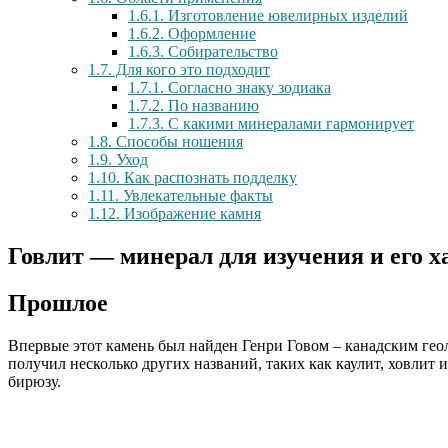
1.6.1.
Изготовление ювелирных изделий
1.6.2.
Оформление
1.6.3.
Собирательство
1.7.
Для кого это подходит
1.7.1.
Согласно знаку зодиака
1.7.2.
По названию
1.7.3.
С какими минералами гармонирует
1.8.
Способы ношения
1.9.
Уход
1.10.
Как распознать подделку
1.11.
Увлекательные факты
1.12.
Изображение камня
Говлит — минерал для изучения и его 
Прошлое
Впервые этот камень был найден Генри Говом – канадским геоло
получил несколько других названий, таких как каулит, ховлит
бирюзу.