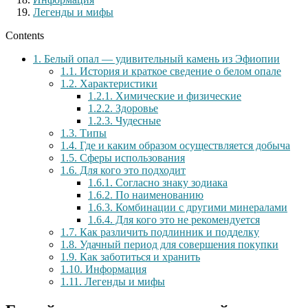
Легенды и мифы
Contents
1.
Белый опал — удивительный камень из Эфиопии
1.1.
История и краткое сведение о белом опале
1.2.
Характеристики
1.2.1.
Химические и физические
1.2.2.
Здоровье
1.2.3.
Чудесные
1.3.
Типы
1.4.
Где и каким образом осуществляется добыча
1.5.
Сферы использования
1.6.
Для кого это подходит
1.6.1.
Согласно знаку зодиака
1.6.2.
По наименованию
1.6.3.
Комбинации с другими минералами
1.6.4.
Для кого это не рекомендуется
1.7.
Как различить подлинник и подделку
1.8.
Удачный период для совершения покупки
1.9.
Как заботиться и хранить
1.10.
Информация
1.11.
Легенды и мифы