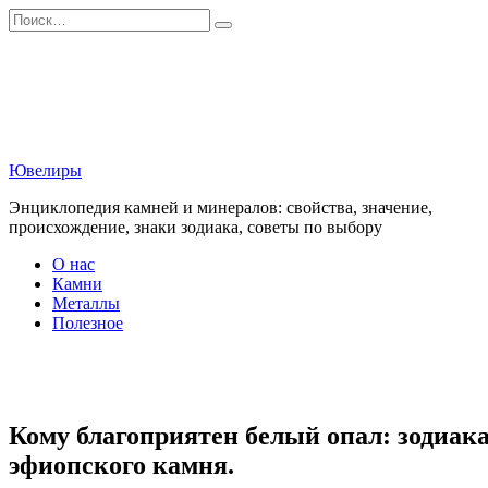
Перейти
Search
к
for:
содержанию
Ювелиры
Энциклопедия камней и минералов: свойства, значение,
происхождение, знаки зодиака, советы по выбору
О нас
Камни
Металлы
Полезное
Кому благоприятен белый опал: зодиака
эфиопского камня.