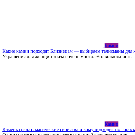
Камни
Какие камни подходят Близнецам — выбираем талисманы для
Украшения для женщин значат очень много. Это возможность
Камни
Камень гранат: магические свойства и кому подходит по горос
Одним из самых часто встречаемых камней является гранат.