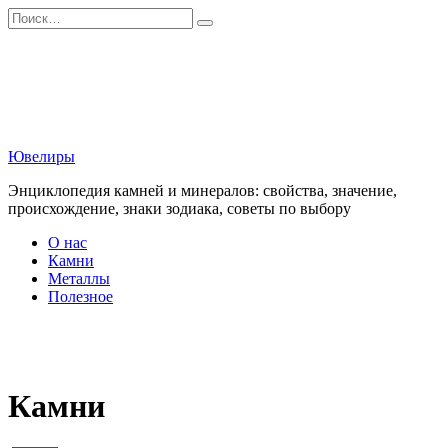
Перейти
Search
к
for:
содержанию
Ювелиры
Энциклопедия камней и минералов: свойства, значение,
происхождение, знаки зодиака, советы по выбору
О нас
Камни
Металлы
Полезное
Камни