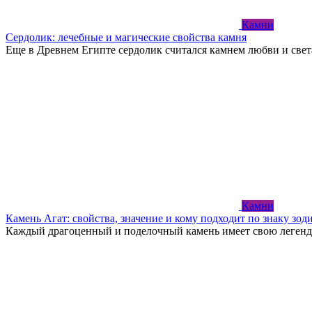
Камни
Сердолик: лечебные и магические свойства камня
Еще в Древнем Египте сердолик считался камнем любви и свет
Камни
Камень Агат: свойства, значение и кому подходит по знаку зод
Каждый драгоценный и поделочный камень имеет свою леген