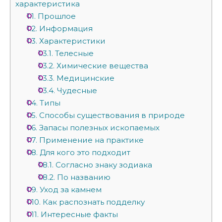
характеристика
1.1.
Прошлое
1.2.
Информация
1.3.
Характеристики
1.3.1.
Телесные
1.3.2.
Химические вещества
1.3.3.
Медицинские
1.3.4.
Чудесные
1.4.
Типы
1.5.
Способы существования в природе
1.6.
Запасы полезных ископаемых
1.7.
Применение на практике
1.8.
Для кого это подходит
1.8.1.
Согласно знаку зодиака
1.8.2.
По названию
1.9.
Уход за камнем
1.10.
Как распознать подделку
1.11.
Интересные факты