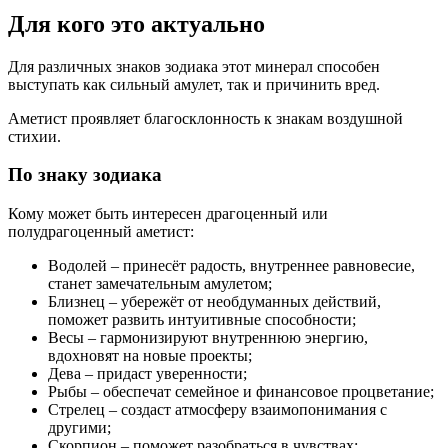
Для кого это актуально
Для различных знаков зодиака этот минерал способен
выступать как сильный амулет, так и причинить вред.
Аметист проявляет благосклонность к знакам воздушной
стихии.
По знаку зодиака
Кому может быть интересен драгоценный или
полудрагоценный аметист:
Водолей – принесёт радость, внутреннее равновесие,
станет замечательным амулетом;
Близнец – убережёт от необдуманных действий,
поможет развить интуитивные способности;
Весы – гармонизируют внутреннюю энергию,
вдохновят на новые проекты;
Дева – придаст уверенности;
Рыбы – обеспечат семейное и финансовое процветание;
Стрелец – создаст атмосферу взаимопонимания с
другими;
Скорпион – поможет разобраться в чувствax;