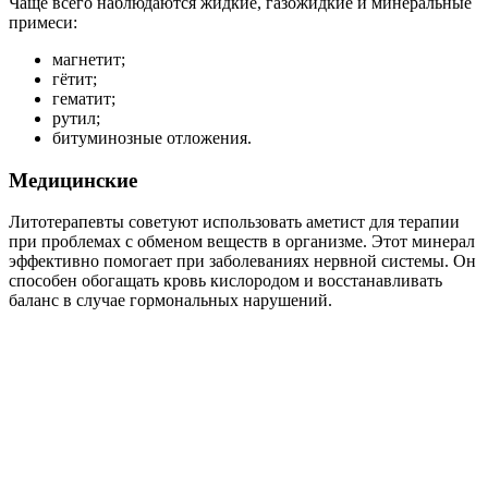
Чаще всего наблюдаются жидкие, газожидкие и минеральные
примеси:
магнетит;
гётит;
гематит;
рутил;
битуминозные отложения.
Медицинские
Литотерапевты советуют использовать аметист для терапии
при проблемах с обменом веществ в организме. Этот минерал
эффективно помогает при заболеваниях нервной системы. Он
способен обогащать кровь кислородом и восстанавливать
баланс в случае гормональных нарушений.